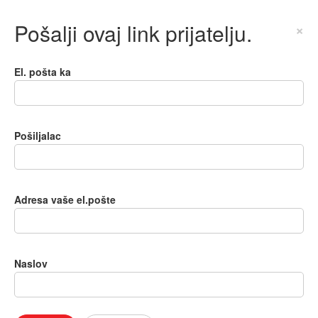
Pošalji ovaj link prijatelju.
×
El. pošta ka
Pošiljalac
Adresa vaše el.pošte
Naslov