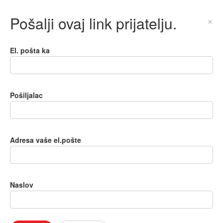
Pošalji ovaj link prijatelju.
×
El. pošta ka
Pošiljalac
Adresa vaše el.pošte
Naslov