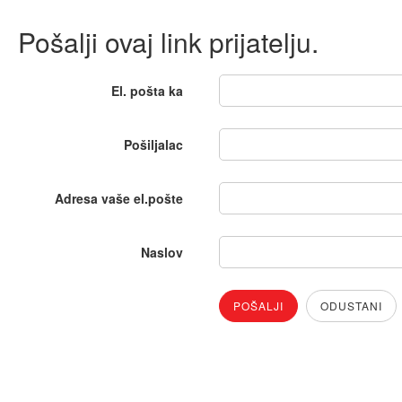
Pošalji ovaj link prijatelju.
El. pošta ka
Pošiljalac
Adresa vaše el.pošte
Naslov
POŠALJI
ODUSTANI