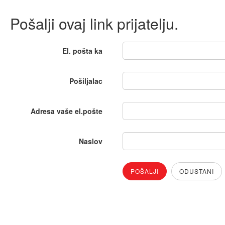
Pošalji ovaj link prijatelju.
El. pošta ka
Pošiljalac
Adresa vaše el.pošte
Naslov
POŠALJI
ODUSTANI