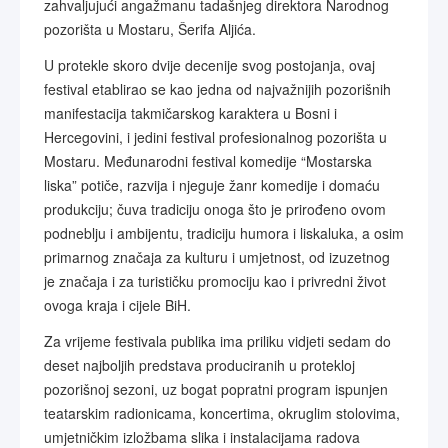
zahvaljujući angažmanu tadašnjeg direktora Narodnog
pozorišta u Mostaru, Šerifa Aljića.
U protekle skoro dvije decenije svog postojanja, ovaj
festival etablirao se kao jedna od najvažnijih pozorišnih
manifestacija takmičarskog karaktera u Bosni i
Hercegovini, i jedini festival profesionalnog pozorišta u
Mostaru. Međunarodni festival komedije “Mostarska
liska” potiče, razvija i njeguje žanr komedije i domaću
produkciju; čuva tradiciju onoga što je prirođeno ovom
podneblju i ambijentu, tradiciju humora i liskaluka, a osim
primarnog značaja za kulturu i umjetnost, od izuzetnog
je značaja i za turističku promociju kao i privredni život
ovoga kraja i cijele BiH.
Za vrijeme festivala publika ima priliku vidjeti sedam do
deset najboljih predstava produciranih u protekloj
pozorišnoj sezoni, uz bogat popratni program ispunjen
teatarskim radionicama, koncertima, okruglim stolovima,
umjetničkim izložbama slika i instalacijama radova