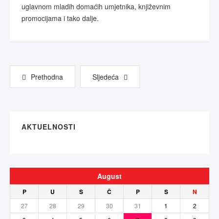
uglavnom mladih domaćih umjetnika, književnim
promocijama i tako dalje.
Prethodna
Sljedeća
AKTUELNOSTI
August
P
U
S
Č
P
S
N
27
28
29
30
31
1
2