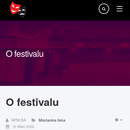
Traži...
O festivalu
O festivalu
NPM.BA
Mostarska liska
10 Mart 2022