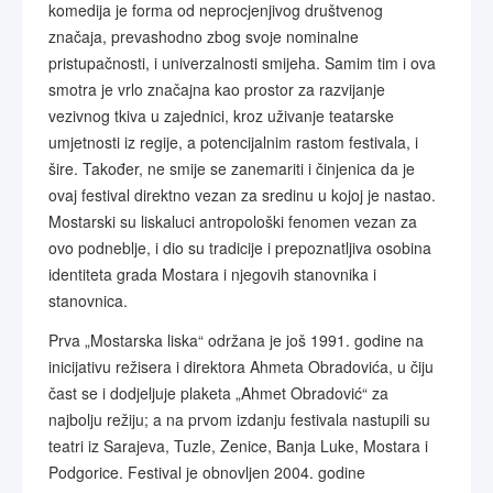
komedija je forma od neprocjenjivog društvenog
značaja, prevashodno zbog svoje nominalne
pristupačnosti, i univerzalnosti smijeha. Samim tim i ova
smotra je vrlo značajna kao prostor za razvijanje
vezivnog tkiva u zajednici, kroz uživanje teatarske
umjetnosti iz regije, a potencijalnim rastom festivala, i
šire. Također, ne smije se zanemariti i činjenica da je
ovaj festival direktno vezan za sredinu u kojoj je nastao.
Mostarski su liskaluci antropološki fenomen vezan za
ovo podneblje, i dio su tradicije i prepoznatljiva osobina
identiteta grada Mostara i njegovih stanovnika i
stanovnica.
Prva „Mostarska liska“ održana je još 1991. godine na
inicijativu režisera i direktora Ahmeta Obradovića, u čiju
čast se i dodjeljuje plaketa „Ahmet Obradović“ za
najbolju režiju; a na prvom izdanju festivala nastupili su
teatri iz Sarajeva, Tuzle, Zenice, Banja Luke, Mostara i
Podgorice. Festival je obnovljen 2004. godine