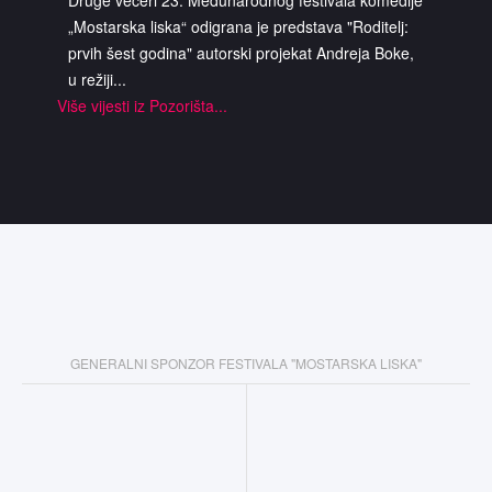
Druge večeri 23. Međunarodnog festivala komedije
„Mostarska liska“ odigrana je predstava "Roditelj:
prvih šest godina" autorski projekat Andreja Boke,
u režiji...
Više vijesti iz Pozorišta...
GENERALNI SPONZOR FESTIVALA "MOSTARSKA LISKA"