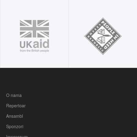
O nama
Repertoar
Ansambl
Sponzori
Impressum