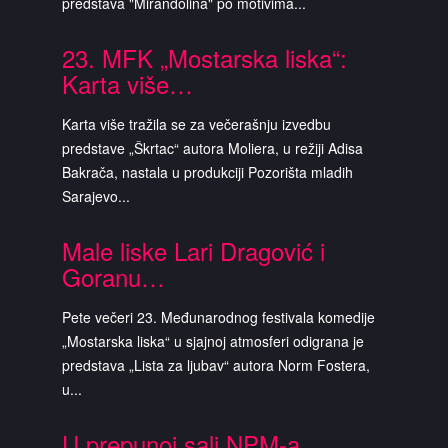
predstava "Mirandolina" po motivima...
23. MFK „Mostarska liska“:
Karta više…
Karta više tražila se za večerašnju izvedbu
predstave „Škrtac“ autora Moliera, u režiji Adisa
Bakrača, nastala u produkciji Pozorišta mladih
Sarajevo...
Male liske Lari Dragović i
Goranu…
Pete večeri 23. Međunarodnog festivala komedije
„Mostarska liska“ u sjajnoj atmosferi odigrana je
predstava „Lista za ljubav“ autora Norm Fostera,
u...
U prepunoj sali NPM-a