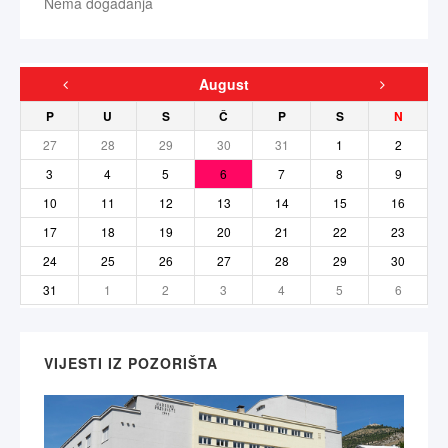
Nema događanja
August
P
U
S
Č
P
S
N
27
28
29
30
31
1
2
3
4
5
6
7
8
9
10
11
12
13
14
15
16
17
18
19
20
21
22
23
24
25
26
27
28
29
30
31
1
2
3
4
5
6
VIJESTI IZ POZORIŠTA