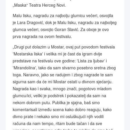
„Maska“ Teatra Herceg Novi.
Malu lisku, nagradu za najbolju glumicu večeri, osvojila
je Lara Dragović, dok je Malu lisku, nagradu za najboljeg
glumca večeri, osvojio Goran Slavić. Za oboje je ovo
prva nagrada na ovom festivalu.
„Drugi put dolazim u Mostar, ovaj put povodom festivala
'Mostarska liska' i velika mi je čast da igram dvije
predstave na festivalu ove godine: 'Lista za ljubav' i
'Mirandolina', tako da sam stvarno posebno sretna zbog
toga. Naravno, jako se radujem i zbog nagrade te sam
sigurna sam da će mi Mostar ostati u divnom sjećanju.
Nagrada kao i svaka, mnogo znači, pogotovo mladom
glumcu/ici, veliki je podstrek i pokazatelj da sam na
nekom dobrom putu. Publika je sjajna, baš smo
komentarisali između scena kako dobro reaguju, kako
divno prate i nekako smo mi osluškujući njih vodili
računa da nam tempo, ritam bude tačan i da sve