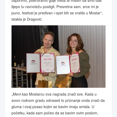
usporimo, poentiramo gdje treba te mislim da smo baš
lijepo tu ravnotežu postigli. Presretna sam, srce mi je
puno, festival je predivan i opet bih se vratila u Mostar“,
istakla je Dragović.
„Meni kao Mostarcu ova nagrada znači sve. Kada u
svom rodnom gradu odneseš to priznanje onda znači da
gluma i ovaj posao kojim se bavim imaju smisla. U
početku, kada sam počeo da se bavim ovim poslom,