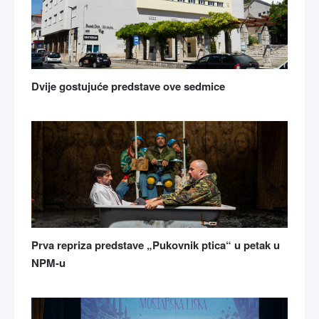
Dvije gostujuće predstave ove sedmice
Prva repriza predstave „Pukovnik ptica“ u petak u
NPM-u