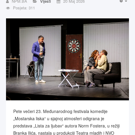
NPM.BA
Vijesti
20 Maj 2026
Posjeta: 311
Pete večeri 23. Međunarodnog festivala komedije
„Mostarska liska“ u sjajnoj atmosferi odigrana je
predstava „Lista za ljubav“ autora Norm Fostera, u režiji
Branka Ilića, nastala u produkciji Teatra mladih i NVO