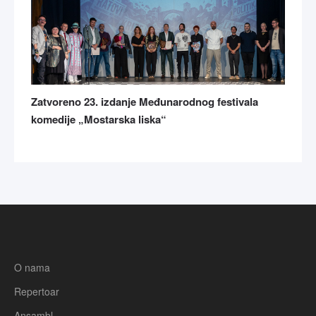
Zatvoreno 23. izdanje Međunarodnog festivala
komedije „Mostarska liska“
O nama
Repertoar
Ansambl