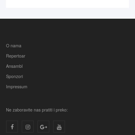
O nama
Repertoar
Ansambl
Sponzori
Impressum
Ne zaboravite nas pratiti i preko: