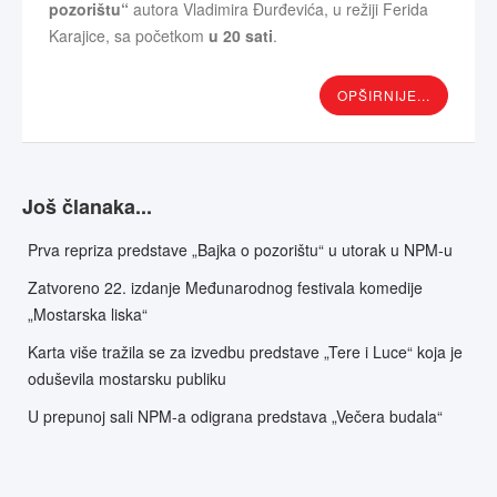
pozorištu“
autora Vladimira Đurđevića, u režiji Ferida
Karajice, sa početkom
u 20 sati
.
OPŠIRNIJE...
Još članaka...
Prva repriza predstave „Bajka o pozorištu“ u utorak u NPM-u
Zatvoreno 22. izdanje Međunarodnog festivala komedije
„Mostarska liska“
Karta više tražila se za izvedbu predstave „Tere i Luce“ koja je
oduševila mostarsku publiku
U prepunoj sali NPM-a odigrana predstava „Večera budala“