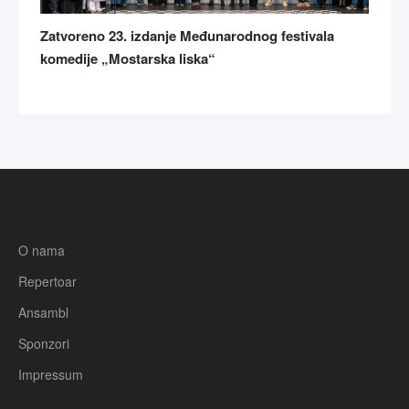
Zatvoreno 23. izdanje Međunarodnog festivala
komedije „Mostarska liska“
O nama
Repertoar
Ansambl
Sponzori
Impressum