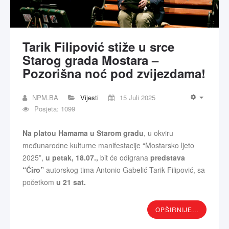
Tarik Filipović stiže u srce
Starog grada Mostara –
Pozorišna noć pod zvijezdama!
NPM.BA
Vijesti
15 Juli 2025
Posjeta: 1099
Na platou Hamama u Starom gradu
, u okviru
međunarodne kulturne manifestacije “Mostarsko ljeto
2025”,
u petak, 18.07.,
bit će odigrana
predstava
“Ćiro”
autorskog tima Antonio Gabelić-Tarik Filipović, sa
početkom
u 21 sat.
OPŠIRNIJE...