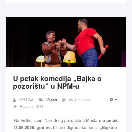
U petak komedija „Bajka o
pozorištu“ u NPM-u
NPM.BA
Vijesti
09 Juni 2025
Posjeta: 1014
Na Velikoj sceni Narodnog pozorišta u Mostaru
u petak,
13.06.2025. godine,
bit će odigrana komedija
„Bajka o