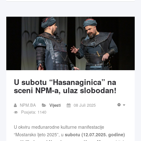
U subotu “Hasanaginica” na
sceni NPM-a, ulaz slobodan!
NPM.BA
Vijesti
08 Juli 2025
Posjeta: 1140
U okviru međunarodne kulturne manifestacije
“Mostarsko ljeto 2025”, u
subotu (12.07.2025. godine)