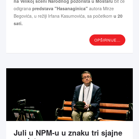
na Velikoj sceni Narodnog pozorišta u Mostaru
bit će
odigrana
predstava "Hasanaginica"
autora Mirze
Begovića, u režiji Irfana Kasumovića, sa početkom
u 20
sati.
OPŠIRNIJE...
Juli u NPM-u u znaku tri sjajne