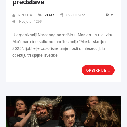
predstave
NPM.BA
Vijesti
02 Juli 2025
Posjeta: 1296
U organizaciji Narodnog pozorišta u Mostaru, a u okviru
Međunarodne kulturne manifestacije “Mostarsko ljeto
2025”, ljubitelje pozorišne umjetnosti u mjesecu julu
očekuju tri sjajne izvedbe.
OPŠIRNIJE...