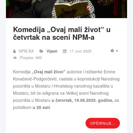
Komedija „Ovaj mali život“ u
četvrtak na sceni NPM-a
NPM.BA
Vijesti
17 Juni 2025
Posjeta: 999
Komedija
„Ovaj mali život“
autorice i režiserke Emine
Kovačević-Podgorčević, nastala u koprodukciji Narodnog
pozorišta u Mostaru i Hrvatskog narodnog kazališta u
Mostaru, bit će odigrana na Velikoj sceni Narodnog
pozorišta u Mostaru
u
četvrtak
,
19
.
06
.202
5
. god
ine
,
sa
početkom
u 20 sati
.
OPŠIRNIJE...