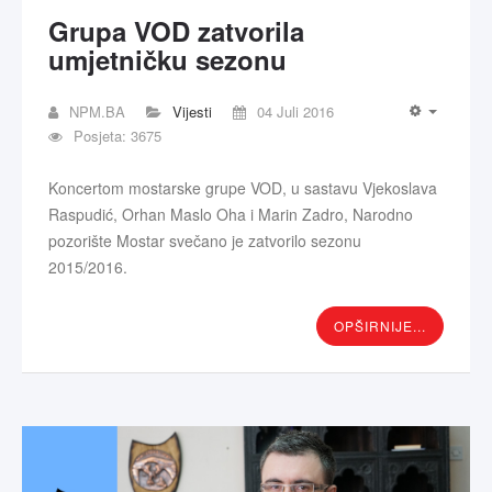
Grupa VOD zatvorila
umjetničku sezonu
NPM.BA
Vijesti
04 Juli 2016
Posjeta: 3675
Koncertom mostarske grupe VOD, u sastavu Vjekoslava
Raspudić, Orhan Maslo Oha i Marin Zadro, Narodno
pozorište Mostar svečano je zatvorilo sezonu
2015/2016.
OPŠIRNIJE...