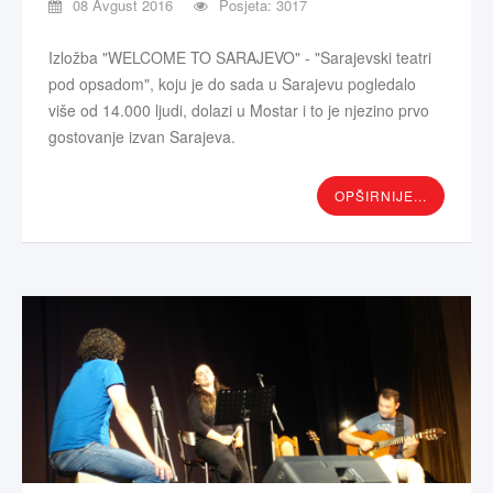
08 Avgust 2016
Posjeta: 3017
Izložba "WELCOME TO SARAJEVO" - "Sarajevski teatri
pod opsadom", koju je do sada u Sarajevu pogledalo
više od 14.000 ljudi, dolazi u Mostar i to je njezino prvo
gostovanje izvan Sarajeva.
OPŠIRNIJE...