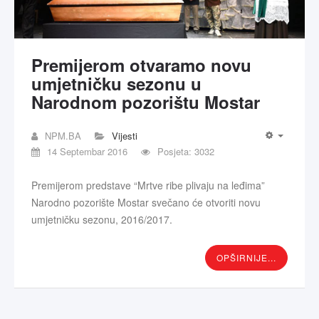
Premijerom otvaramo novu
umjetničku sezonu u
Narodnom pozorištu Mostar
NPM.BA
Vijesti
14 Septembar 2016
Posjeta: 3032
Premijerom predstave “Mrtve ribe plivaju na leđima”
Narodno pozorište Mostar svečano će otvoriti novu
umjetničku sezonu, 2016/2017.
OPŠIRNIJE...