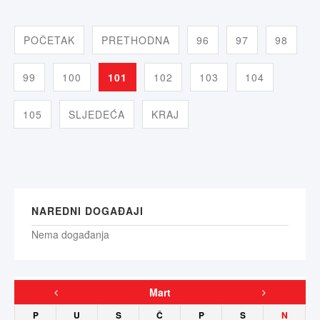
POČETAK
PRETHODNA
96
97
98
99
100
101
102
103
104
105
SLJEDEĆA
KRAJ
NAREDNI DOGAĐAJI
Nema događanja
Mart
P
U
S
Č
P
S
N