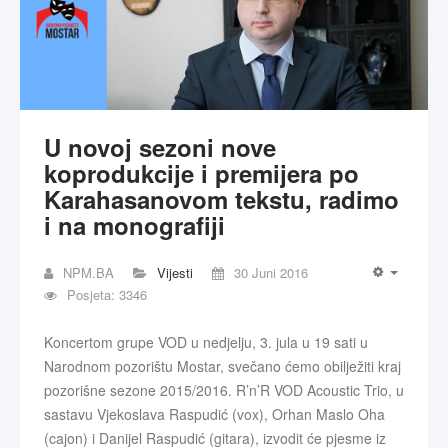
U novoj sezoni nove
koprodukcije i premijera po
Karahasanovom tekstu, radimo
i na monografiji
NPM.BA
Vijesti
30 Juni 2016
Posjeta: 3346
Koncertom grupe VOD u nedjelju, 3. jula u 19 sati u
Narodnom pozorištu Mostar, svečano ćemo obilježiti kraj
pozorišne sezone 2015/2016. R’n’R VOD Acoustic Trio, u
sastavu Vjekoslava Raspudić (vox), Orhan Maslo Oha
(cajon) i Danijel Raspudić (gitara), izvodit će pjesme iz