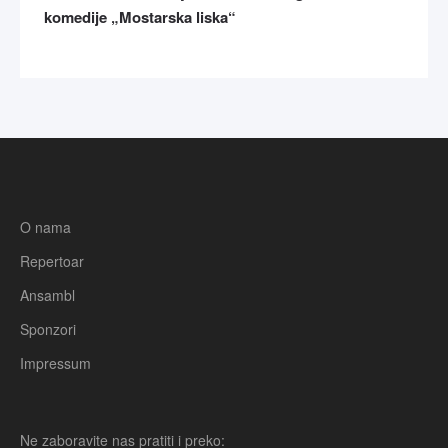
komedije „Mostarska liska“
O nama
Repertoar
Ansambl
Sponzori
Impressum
Ne zaboravite nas pratiti i preko: