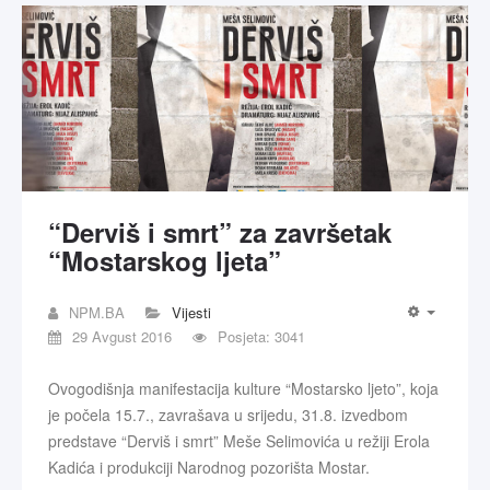
“Derviš i smrt” za završetak
“Mostarskog ljeta”
NPM.BA
Vijesti
29 Avgust 2016
Posjeta: 3041
Ovogodišnja manifestacija kulture “Mostarsko ljeto”, koja
je počela 15.7., zavrašava u srijedu, 31.8. izvedbom
predstave “Derviš i smrt” Meše Selimovića u režiji Erola
Kadića i produkciji Narodnog pozorišta Mostar.