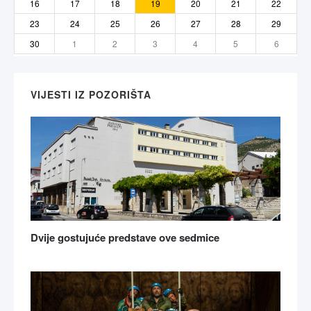
16
17
18
19
20
21
22
23
24
25
26
27
28
29
30
1
2
3
4
5
6
VIJESTI IZ POZORIŠTA
Dvije gostujuće predstave ove sedmice