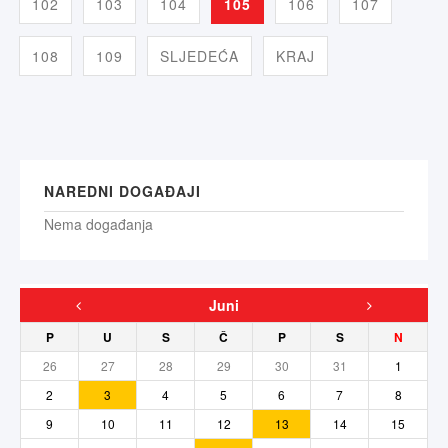
102
103
104
105
106
107
108
109
SLJEDEĆA
KRAJ
NAREDNI DOGAĐAJI
Nema događanja
Juni
P
U
S
Č
P
S
N
26
27
28
29
30
31
1
2
3
4
5
6
7
8
9
10
11
12
13
14
15