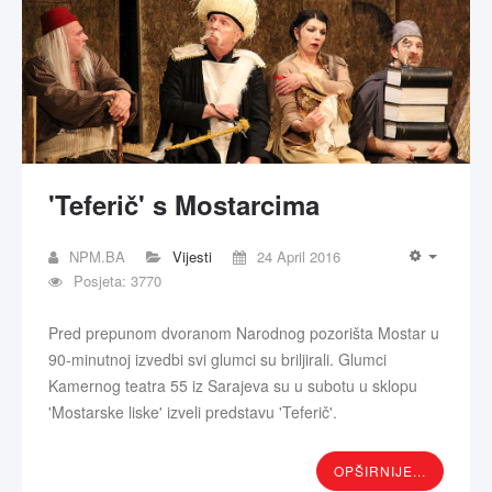
'Teferič' s Mostarcima
NPM.BA
Vijesti
24 April 2016
Posjeta: 3770
Pred prepunom dvoranom Narodnog pozorišta Mostar u
90-minutnoj izvedbi svi glumci su briljirali. Glumci
Kamernog teatra 55 iz Sarajeva su u subotu u sklopu
'Mostarske liske' izveli predstavu 'Teferič'.
OPŠIRNIJE...