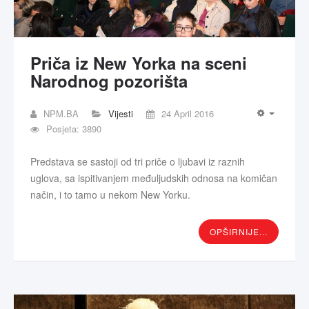
Priča iz New Yorka na sceni
Narodnog pozorišta
NPM.BA
Vijesti
24 April 2016
Posjeta: 3890
Predstava se sastoji od tri priče o ljubavi iz raznih
uglova, sa ispitivanjem međuljudskih odnosa na komičan
način, i to tamo u nekom New Yorku.
OPŠIRNIJE...