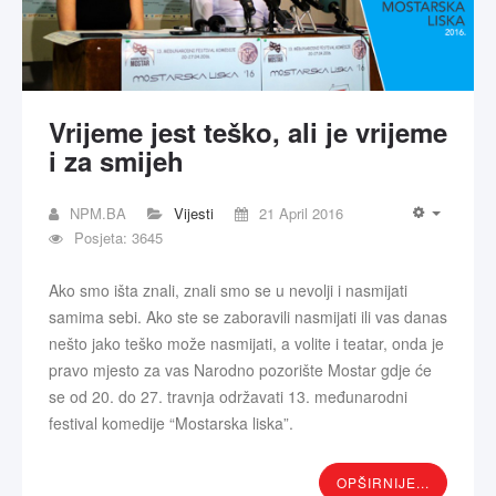
Vrijeme jest teško, ali je vrijeme
i za smijeh
NPM.BA
Vijesti
21 April 2016
Posjeta: 3645
Ako smo išta znali, znali smo se u nevolji i nasmijati
samima sebi. Ako ste se zaboravili nasmijati ili vas danas
nešto jako teško može nasmijati, a volite i teatar, onda je
pravo mjesto za vas Narodno pozorište Mostar gdje će
se od 20. do 27. travnja održavati 13. međunarodni
festival komedije “Mostarska liska”.
OPŠIRNIJE...