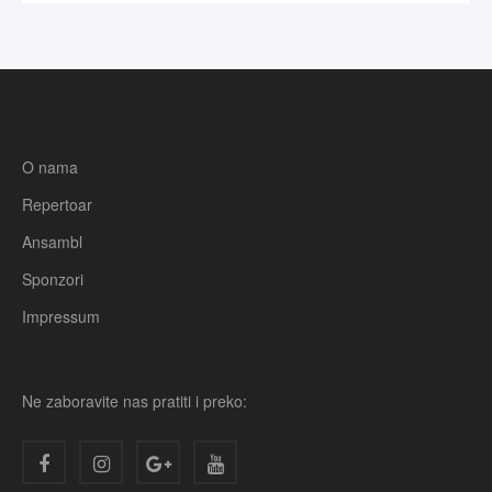
O nama
Repertoar
Ansambl
Sponzori
Impressum
Ne zaboravite nas pratiti i preko: