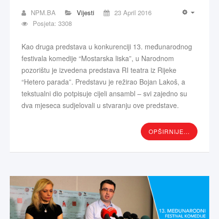
NPM.BA
Vijesti
23 April 2016
Posjeta: 3308
Kao druga predstava u konkurenciji 13. međunarodnog
festivala komedije “Mostarska liska”, u Narodnom
pozorištu je izvedena predstava RI teatra iz Rijeke
“Hetero parada”. Predstavu je režirao Bojan Lakoš, a
tekstualni dio potpisuje cijeli ansambl – svi zajedno su
dva mjeseca sudjelovali u stvaranju ove predstave.
OPŠIRNIJE...