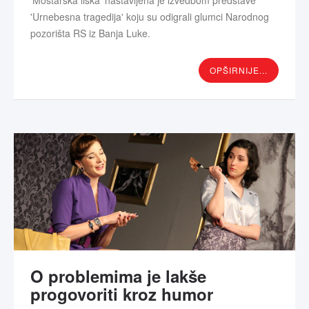
'Mostarska liska' nastavljena je izvedbom predstave
'Urnebesna tragedija' koju su odigrali glumci Narodnog
pozorišta RS iz Banja Luke.
OPŠIRNIJE...
O problemima je lakše
progovoriti kroz humor