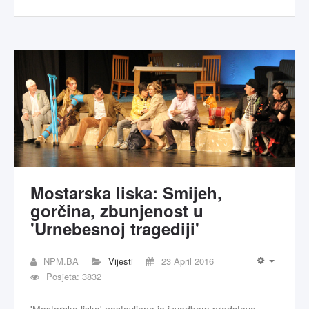
Mostarska liska: Smijeh,
gorčina, zbunjenost u
'Urnebesnoj tragediji'
NPM.BA
Vijesti
23 April 2016
Posjeta: 3832